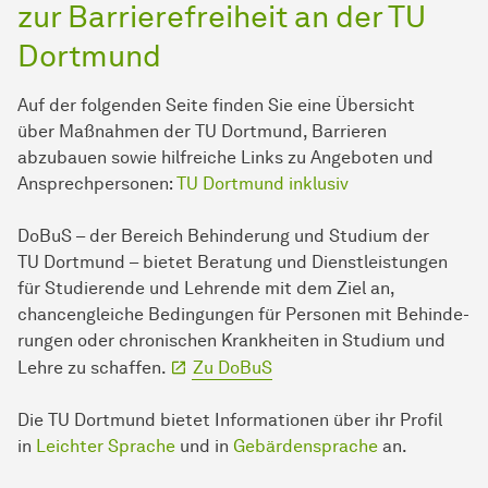
zur Barrierefreiheit an der TU
Dort­mund
Auf der folgenden Seite finden Sie eine Übersicht
über Maß­nahmen der TU Dort­mund, Barrieren
abzubauen sowie hilfreiche Links zu An­ge­boten und
Ansprechpersonen:
TU Dort­mund inklusiv
DoBuS – der Bereich Be­hin­derung und Studium der
TU Dort­mund – bietet Beratung und Dienstleistungen
für Stu­die­ren­de und Lehrende mit dem Ziel an,
chancengleiche Bedingungen für Personen mit Be­hin­de­
run­gen oder chronischen Krankheiten in Studium und
Lehre zu schaffen.
Zu DoBuS
Die TU Dort­mund bietet In­for­ma­ti­onen über ihr Profil
in
Leichter Sprache
und in
Gebärdensprache
an.