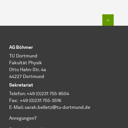
Zum Seit
AG Böhmer
TU Dortmund
Fakultät Physik
Otto Hahn-Str. 4a
44227 Dortmund
Sekretariat
Telefon:
+49 (0)231 755-
8504
Fax:
+49 (0)231 755-
3516
E-Mail: sarah.belletz@tu-dortmund.de
Anregungen?